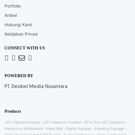
Portfolio
Artikel
Hubungi Kami
Kebijakan Privasi
CONNECT WITH US
Whatsapp
LinkedIn
News
Instagram
Letter
POWERED BY
PT. Desibel Media Nusantara
Products
LED Videotron Indoor
LED Videotron Outdoor
All In One LED Videotron
Interactive Whiteboard
Video Wall
Digital Signage
Standing Signage
Video Processor dan KVM Switch
Audio Conference
Video Conference