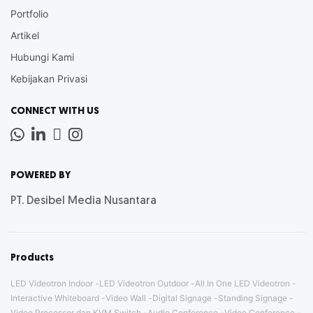
Portfolio
Artikel
Hubungi Kami
Kebijakan Privasi
CONNECT WITH US
Whatsapp
LinkedIn
News
Instagram
Letter
POWERED BY
PT. Desibel Media Nusantara
Products
LED Videotron Indoor
LED Videotron Outdoor
All In One LED Videotron
Interactive Whiteboard
Video Wall
Digital Signage
Standing Signage
Video Processor dan KVM Switch
Audio Conference
Video Conference