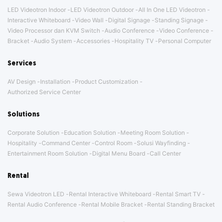
LED Videotron Indoor
LED Videotron Outdoor
All In One LED Videotron
Interactive Whiteboard
Video Wall
Digital Signage
Standing Signage
Video Processor dan KVM Switch
Audio Conference
Video Conference
Bracket
Audio System
Accessories
Hospitality TV
Personal Computer
Services
AV Design
Installation
Product Customization
Authorized Service Center
Solutions
Corporate Solution
Education Solution
Meeting Room Solution
Hospitality
Command Center
Control Room
Solusi Wayfinding
Entertainment Room Solution
Digital Menu Board
Call Center
Rental
Sewa Videotron LED
Rental Interactive Whiteboard
Rental Smart TV
Rental Audio Conference
Rental Mobile Bracket
Rental Standing Bracket