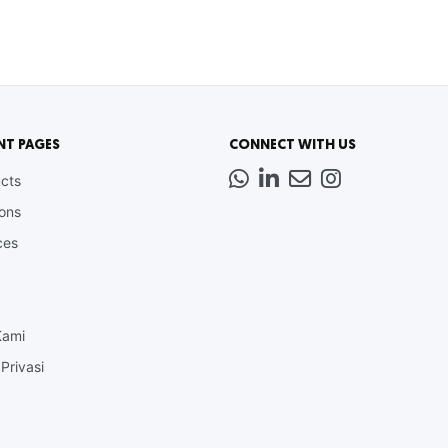
NT PAGES
CONNECT WITH US
Whatsapp
LinkedIn
News
Instagram
cts
Letter
ions
ces
Kami
Privasi