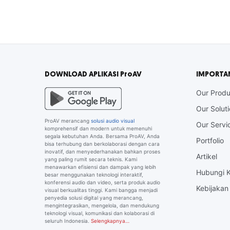
DOWNLOAD APLIKASI ProAV
IMPORTA
Our Produ
Our Solut
ProAV merancang
solusi audio visual
Our Servi
komprehensif dan modern untuk memenuhi
segala kebutuhan Anda. Bersama ProAV, Anda
Portfolio
bisa terhubung dan berkolaborasi dengan cara
inovatif, dan menyederhanakan bahkan proses
Artikel
yang paling rumit secara teknis. Kami
menawarkan efisiensi dan dampak yang lebih
Hubungi 
besar menggunakan teknologi interaktif,
konferensi audio dan video, serta produk audio
Kebijakan 
visual berkualitas tinggi. Kami bangga menjadi
penyedia solusi digital yang merancang,
mengintegrasikan, mengelola, dan mendukung
teknologi visual, komunikasi dan kolaborasi di
seluruh Indonesia.
Selengkapnya…