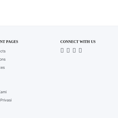
NT PAGES
CONNECT WITH US
Whatsapp
LinkedIn
News
Instagram
cts
Letter
ions
ces
Kami
Privasi