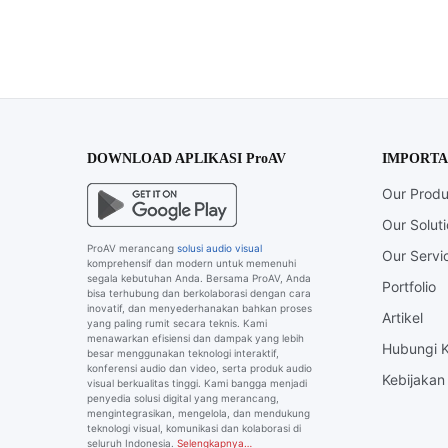
DOWNLOAD APLIKASI ProAV
IMPORTA
Our Produ
Our Solut
ProAV merancang
solusi audio visual
Our Servi
komprehensif dan modern untuk memenuhi
segala kebutuhan Anda. Bersama ProAV, Anda
Portfolio
bisa terhubung dan berkolaborasi dengan cara
inovatif, dan menyederhanakan bahkan proses
Artikel
yang paling rumit secara teknis. Kami
menawarkan efisiensi dan dampak yang lebih
Hubungi 
besar menggunakan teknologi interaktif,
konferensi audio dan video, serta produk audio
Kebijakan 
visual berkualitas tinggi. Kami bangga menjadi
penyedia solusi digital yang merancang,
mengintegrasikan, mengelola, dan mendukung
teknologi visual, komunikasi dan kolaborasi di
seluruh Indonesia.
Selengkapnya…