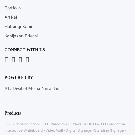
Portfolio
Artikel
Hubungi Kami
Kebijakan Privasi
CONNECT WITH US
Whatsapp
LinkedIn
News
Instagram
Letter
POWERED BY
PT. Desibel Media Nusantara
Products
LED Videotron Indoor
LED Videotron Outdoor
All In One LED Videotron
Interactive Whiteboard
Video Wall
Digital Signage
Standing Signage