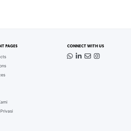
NT PAGES
CONNECT WITH US
Whatsapp
LinkedIn
News
Instagram
cts
Letter
ions
ces
Kami
Privasi