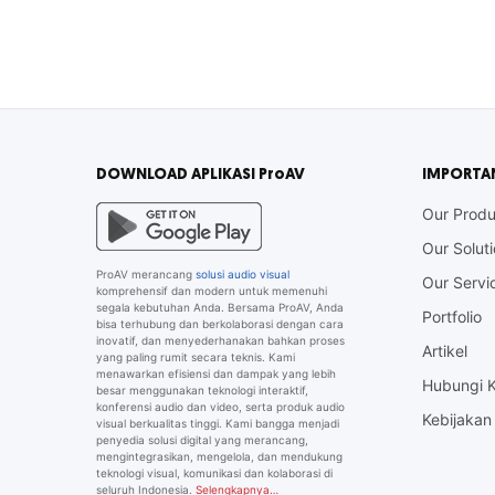
DOWNLOAD APLIKASI ProAV
IMPORTA
Our Produ
Our Solut
ProAV merancang
solusi audio visual
Our Servi
komprehensif dan modern untuk memenuhi
segala kebutuhan Anda. Bersama ProAV, Anda
Portfolio
bisa terhubung dan berkolaborasi dengan cara
inovatif, dan menyederhanakan bahkan proses
Artikel
yang paling rumit secara teknis. Kami
menawarkan efisiensi dan dampak yang lebih
Hubungi 
besar menggunakan teknologi interaktif,
konferensi audio dan video, serta produk audio
Kebijakan 
visual berkualitas tinggi. Kami bangga menjadi
penyedia solusi digital yang merancang,
mengintegrasikan, mengelola, dan mendukung
teknologi visual, komunikasi dan kolaborasi di
seluruh Indonesia.
Selengkapnya…