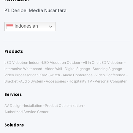
POWERED BY
PT. Desibel Media Nusantara
Indonesian
Products
LED Videotron Indoor
LED Videotron Outdoor
All In One LED Videotron
Interactive Whiteboard
Video Wall
Digital Signage
Standing Signage
Video Processor dan KVM Switch
Audio Conference
Video Conference
Bracket
Audio System
Accessories
Hospitality TV
Personal Computer
Services
AV Design
Installation
Product Customization
Authorized Service Center
Solutions