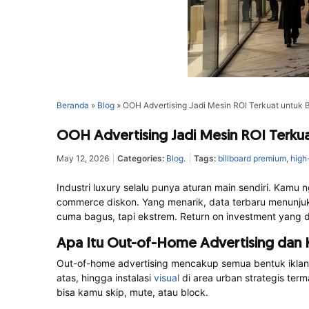
Beranda
»
Blog
»
OOH Advertising Jadi Mesin ROI Terkuat untuk 
OOH Advertising Jadi Mesin ROI Terkua
May 12, 2026
Categories:
Blog
.
Tags:
billboard premium
,
high
Industri luxury selalu punya aturan main sendiri. Kam
commerce diskon. Yang menarik, data terbaru menunjukk
cuma bagus, tapi ekstrem. Return on investment yang di
Apa Itu Out-of-Home Advertising dan
Out-of-home advertising mencakup semua bentuk iklan ya
atas, hingga instalasi
visual
di area urban strategis ter
bisa kamu skip, mute, atau block.