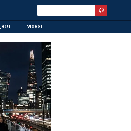
jects
Videos