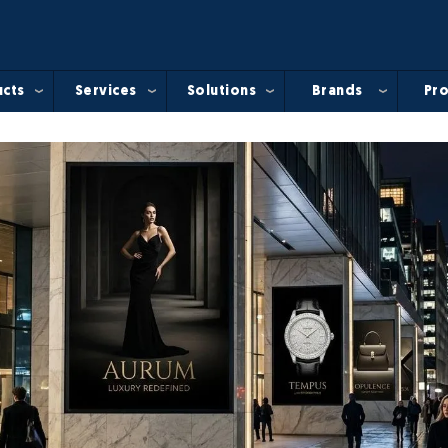
cts
Services
Solutions
Brands
Pro