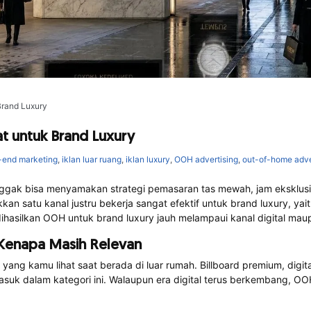
Brand Luxury
t untuk Brand Luxury
-end marketing
,
iklan luar ruang
,
iklan luxury
,
OOH advertising
,
out-of-home adve
u nggak bisa menyamakan strategi pemasaran tas mewah, jam eksklus
an satu kanal justru bekerja sangat efektif untuk brand luxury, ya
hasilkan OOH untuk brand luxury jauh melampaui kanal digital maupu
 Kenapa Masih Relevan
ng kamu lihat saat berada di luar rumah. Billboard premium, digital
masuk dalam kategori ini. Walaupun era digital terus berkembang, O